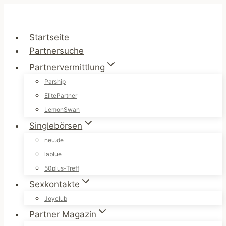
Zum
Inhalt
springen
Startseite
Partnersuche
Partnervermittlung
Parship
ElitePartner
LemonSwan
Singlebörsen
neu.de
lablue
50plus-Treff
Sexkontakte
Joyclub
Partner Magazin