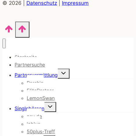
© 2026 |
Datenschutz
|
Impressum
Startseite
Partnersuche
Untermenü
Partnervermittlung
umschalten
Parship
ElitePartner
LemonSwan
Untermenü
Singlebörsen
umschalten
neu.de
lablue
50plus-Treff