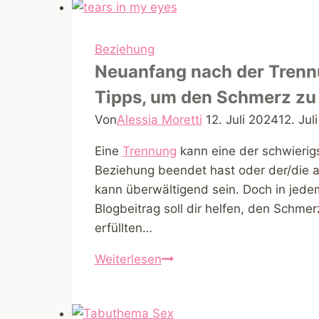
Beziehung
Neuanfang nach der Trennu
Tipps, um den Schmerz zu 
Von
Alessia Moretti
12. Juli 2024
12. Jul
Eine
Trennung
kann eine der schwierig
Beziehung beendet hast oder der/die a
kann überwältigend sein. Doch in jede
Blogbeitrag soll dir helfen, den Schme
erfüllten…
Neuanfang
Weiterlesen
nach
der
Trennung