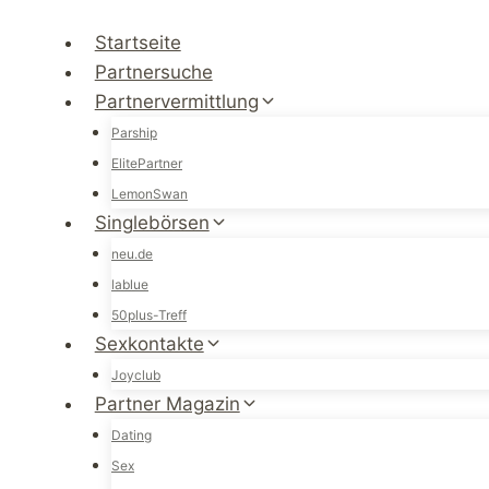
Zum
Inhalt
Startseite
springen
Partnersuche
Partnervermittlung
Parship
ElitePartner
LemonSwan
Singlebörsen
neu.de
lablue
50plus-Treff
Sexkontakte
Joyclub
Partner Magazin
Dating
Sex