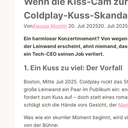
Wenn die Kiss-Cam zur 
Coldplay-Kuss-Skandal
Von
Alessia Moretti
20. Juli 2025
20. Juli 2025
Ein harmloser Konzertmoment? Von wegen. A
der Leinwand erscheint, ahnt niemand, dass
ein Tech-CEO seinen Job verliert.
1. Ein Kuss zu viel: Der Vorfall
Boston, Mitte Juli 2025. Coldplay rockt das S
große Leinwand ein Paar im Publikum ein: en
fordert zum Kuss auf – doch statt eines rom
schlägt sich die Hände vors Gesicht, der
Man
Was wie ein skurriler Moment beginnt, wird v
von der Bühne: