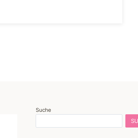
Suche
S