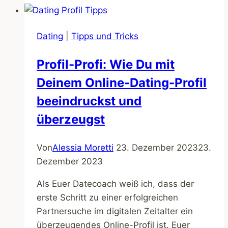
Date
–
Dating
|
Tipps und Tricks
Die
Top
Profil-Profi: Wie Du mit
10
Deinem Online-Dating-Profil
Blumen,
die
beeindruckst und
Herzen
überzeugst
höherschlagen
lassen
Von
Alessia Moretti
23. Dezember 2023
23.
Dezember 2023
Als Euer Datecoach weiß ich, dass der
erste Schritt zu einer erfolgreichen
Partnersuche im digitalen Zeitalter ein
überzeugendes Online-Profil ist. Euer