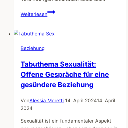
Sicheres
Weiterlesen
Online-
Dating:
Effektive
Strategien
Beziehung
zum
Schutz
Tabuthema Sexualität:
Deiner
Offene Gespräche für eine
Privatsphäre
und
gesündere Beziehung
zum
Erkennen
Von
Alessia Moretti
14. April 2024
14. April
von
2024
Betrügern
Sexualität ist ein fundamentaler Aspekt