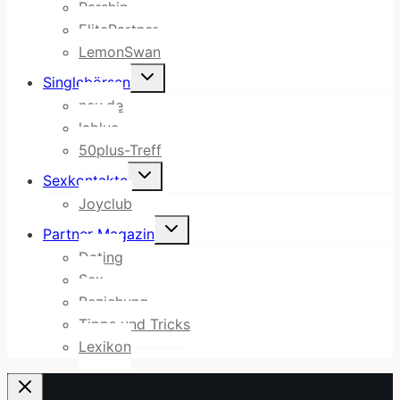
Parship
ElitePartner
LemonSwan
Untermenü
Singlebörsen
umschalten
neu.de
lablue
50plus-Treff
Untermenü
Sexkontakte
umschalten
Joyclub
Untermenü
Partner Magazin
umschalten
Dating
Sex
Beziehung
Tipps und Tricks
Lexikon