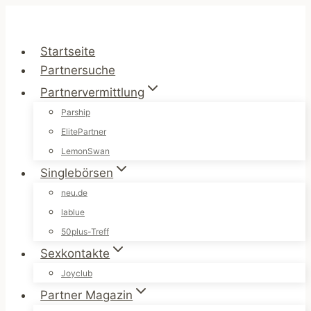
Zum
Inhalt
springen
Startseite
Partnersuche
Partnervermittlung
Parship
ElitePartner
LemonSwan
Singlebörsen
neu.de
lablue
50plus-Treff
Sexkontakte
Joyclub
Partner Magazin