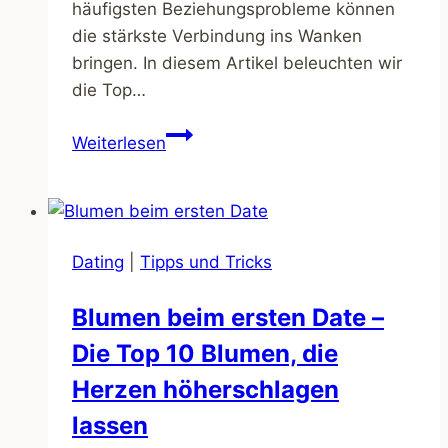
häufigsten Beziehungsprobleme können
die stärkste Verbindung ins Wanken
bringen. In diesem Artikel beleuchten wir
die Top…
Die
Weiterlesen
Top
10
Beziehungsprobleme
und
Dating
|
Tipps und Tricks
wie
man
Blumen beim ersten Date –
sie
Die Top 10 Blumen, die
überwindet
Herzen höherschlagen
lassen