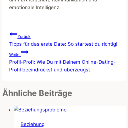
emotionale Intelligenz.
Beitragsnavigation
Zurück
Tipps für das erste Date: So startest du richtig!
Weiter
Profil-Profi: Wie Du mit Deinem Online-Dating-
Profil beeindruckst und überzeugst
Ähnliche Beiträge
Beziehung