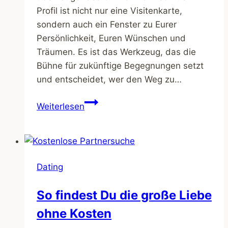
Profil ist nicht nur eine Visitenkarte,
sondern auch ein Fenster zu Eurer
Persönlichkeit, Euren Wünschen und
Träumen. Es ist das Werkzeug, das die
Bühne für zukünftige Begegnungen setzt
und entscheidet, wer den Weg zu…
Profil-
Weiterlesen
Profi:
Wie
Du
mit
Dating
Deinem
Online-
So findest Du die große Liebe
Dating-
ohne Kosten
Profil
beeindruckst