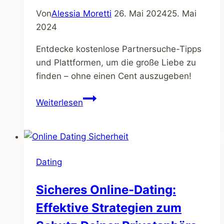
und
Von
Alessia Moretti
26. Mai 2024
25. Mai
überzeugst
2024
Entdecke kostenlose Partnersuche-Tipps
und Plattformen, um die große Liebe zu
finden – ohne einen Cent auszugeben!
So
Weiterlesen
findest
Du
die
große
Dating
Liebe
ohne
Sicheres Online-Dating:
Kosten
Effektive Strategien zum