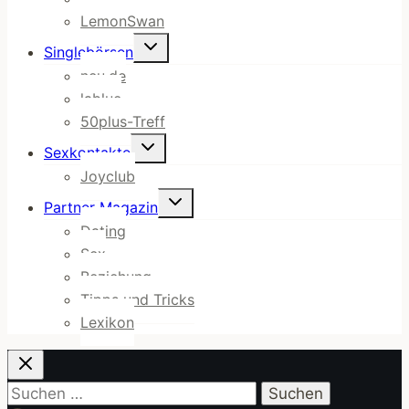
LemonSwan
Untermenü
Singlebörsen
umschalten
neu.de
lablue
50plus-Treff
Untermenü
Sexkontakte
umschalten
Joyclub
Untermenü
Partner Magazin
umschalten
Dating
Sex
Beziehung
Tipps und Tricks
Lexikon
Suchen