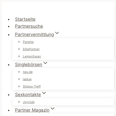
Zum
Inhalt
springen
Startseite
Partnersuche
Partnervermittlung
Parship
ElitePartner
LemonSwan
Singlebörsen
neu.de
lablue
50plus-Treff
Sexkontakte
Joyclub
Partner Magazin