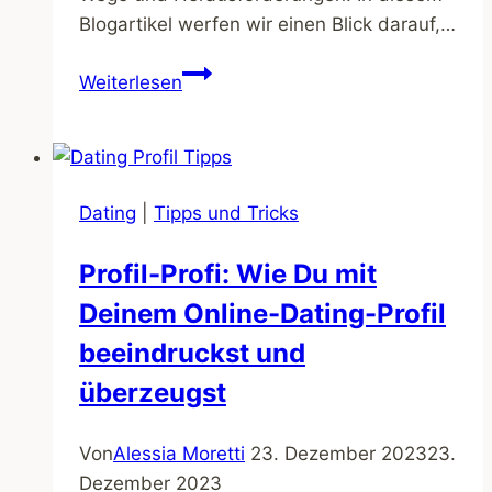
Blogartikel werfen wir einen Blick darauf,…
Partnersuche
Weiterlesen
heute:
Ein
neues
Zeitalter
Dating
|
Tipps und Tricks
der
Liebe
Profil-Profi: Wie Du mit
Deinem Online-Dating-Profil
beeindruckst und
überzeugst
Von
Alessia Moretti
23. Dezember 2023
23.
Dezember 2023