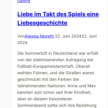
Dating
Deinem
Online-
Liebe im Takt des Spiels eine
Dating-
Liebesgeschichte
Profil
beeindruckst
und
Von
Alessia Moretti
22. Juni 2024
22. Juni
überzeugst
2024
Die Sommerluft in Deutschland war erfüllt
von der elektrisierenden Aufregung der
Fußball-Europameisterschaft. Überall
wehten Fahnen, und die Straßen waren
geschmückt mit den Farben der
teilnehmenden Nationen. Anna und Max
kannten sich schon seit ihrer Kindheit,
aber an diesem besonderen
Sommerabend sollte sich ihre Beziehung