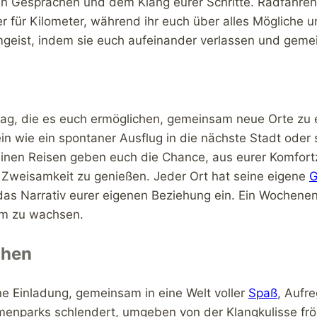
uren Gesprächen und dem Klang eurer Schritte. Radfahren
 für Kilometer, während ihr euch über alles Mögliche unt
amgeist, indem sie euch aufeinander verlassen und gem
ltag, die es euch ermöglichen, gemeinsam neue Orte zu
in wie ein spontaner Ausflug in die nächste Stadt oder 
kleinen Reisen geben euch die Chance, aus eurer Komfo
d Zweisamkeit zu genießen. Jeder Ort hat seine eigene
G
s Narrativ eurer eigenen Beziehung ein. Ein Wochenendtr
am zu wachsen.
chen
ne Einladung, gemeinsam in eine Welt voller
Spaß
, Aufr
enparks schlendert, umgeben von der Klangkulisse fröh