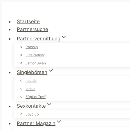
Zum
Inhalt
springen
Startseite
Partnersuche
Partnervermittlung
Parship
ElitePartner
LemonSwan
Singlebörsen
neu.de
lablue
50plus-Treff
Sexkontakte
Joyclub
Partner Magazin